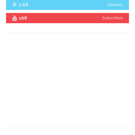
7.6K
followers
16K
Subscribers