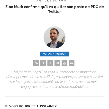
ARTICLE SUIVANT
Elon Musk confirme qu’il va quitter son poste de PDG de
Twitter
YOHANN POIRON
J’ai fondé le BlogNT en 2010. Autodidacte en matière de
développement de sites en PHP, j’ai toujours poussé ma curiosité
sur les sujets et les actualités du Web. Je suis actuellement
engagé en tant qu’architecte interopérabilité.
VOUS POURRIEZ AUSSI AIMER