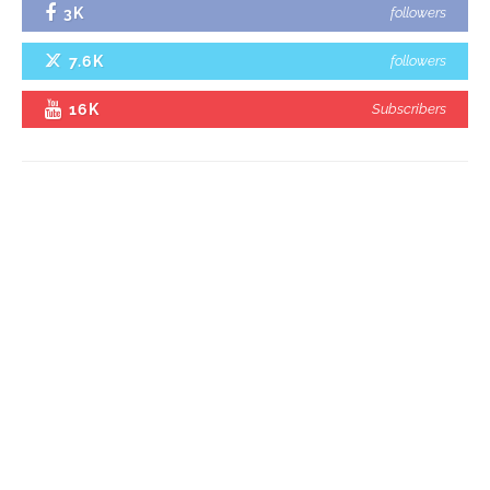
3K
followers
7.6K
followers
16K
Subscribers