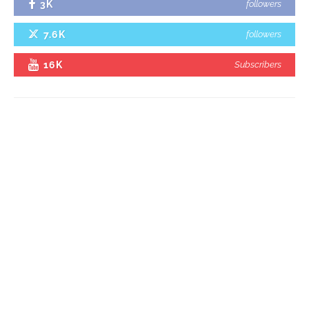
3K
followers
7.6K
followers
16K
Subscribers