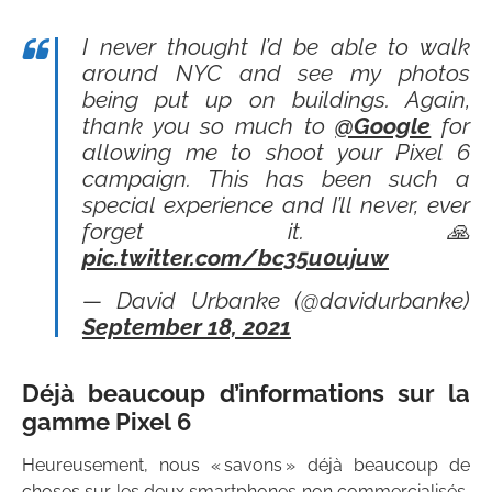
I never thought I’d be able to walk
around NYC and see my photos
being put up on buildings. Again,
thank you so much to
@Google
for
allowing me to shoot your Pixel 6
campaign. This has been such a
special experience and I’ll never, ever
forget it. 🙏
pic.twitter.com/bc35u0ujuw
— David Urbanke (@davidurbanke)
September 18, 2021
Déjà beaucoup d’informations sur la
gamme Pixel 6
Heureusement, nous « savons » déjà beaucoup de
choses sur les deux smartphones non commercialisés,