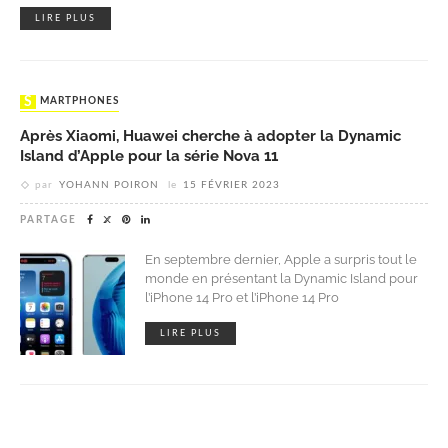
LIRE PLUS
SMARTPHONES
Après Xiaomi, Huawei cherche à adopter la Dynamic
Island d’Apple pour la série Nova 11
par
YOHANN POIRON
le
15 FÉVRIER 2023
PARTAGE
En septembre dernier, Apple a surpris tout le
monde en présentant la Dynamic Island pour
l’iPhone 14 Pro et l’iPhone 14 Pro
LIRE PLUS