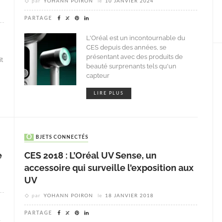
par
YOHANN POIRON
le
10 JANVIER 2024
PARTAGE
L'Oréal est un incontournable du
CES depuis des années, se
présentant avec des produits de
t
beauté surprenants tels qu'un
capteur
LIRE PLUS
OBJETS CONNECTÉS
e
CES 2018 : L’Oréal UV Sense, un
accessoire qui surveille l’exposition aux
UV
par
YOHANN POIRON
le
18 JANVIER 2018
PARTAGE
e