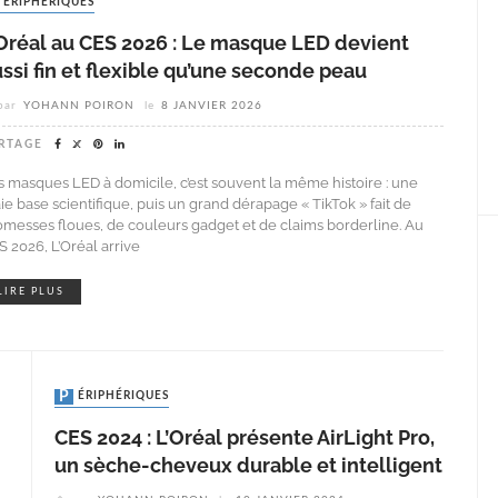
PÉRIPHÉRIQUES
’Oréal au CES 2026 : Le masque LED devient
ssi fin et flexible qu’une seconde peau
par
YOHANN POIRON
le
8 JANVIER 2026
RTAGE
s masques LED à domicile, c’est souvent la même histoire : une
ie base scientifique, puis un grand dérapage « TikTok » fait de
omesses floues, de couleurs gadget et de claims borderline. Au
S 2026, L’Oréal arrive
LIRE PLUS
PÉRIPHÉRIQUES
CES 2024 : L’Oréal présente AirLight Pro,
un sèche-cheveux durable et intelligent