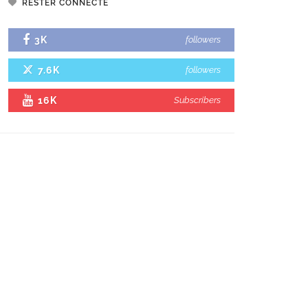
RESTER CONNECTÉ
3K
followers
7.6K
followers
16K
Subscribers