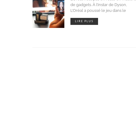
de gadgets. À l’instar de Dyson,
L’Oréal a poussé le jeu dans le
LIRE PLUS