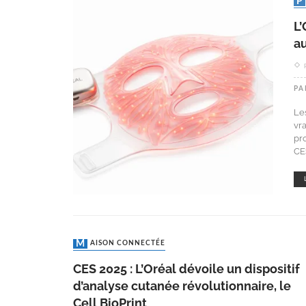
L
au
PA
Le
vra
pr
CE
MAISON CONNECTÉE
CES 2025 : L’Oréal dévoile un dispositif
d’analyse cutanée révolutionnaire, le
Cell BioPrint