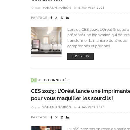
par
YOHANN POIRON
le
6 JANVIER 2025
PARTAGE
Lors du CES 2025, L’Oréal Groupe a
présenté une innovation qui pourrai
transformer la manière dont nous
comprenons et prenons
LIRE PLUS
OBJETS CONNECTÉS
CES 2023 : L’Oréal lance une imprimant
pour vous maquiller les sourcils !
par
YOHANN POIRON
le
4 JANVIER 2023
PARTAGE
L’Oréal n’est pas en reste en matièr