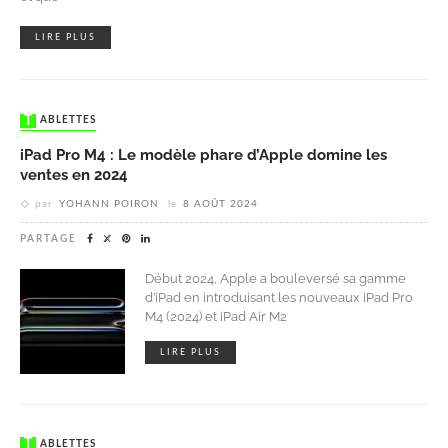
LIRE PLUS
TABLETTES
iPad Pro M4 : Le modèle phare d’Apple domine les
ventes en 2024
par
YOHANN POIRON
le
8 AOÛT 2024
PARTAGE
Début 2024, Apple a bouleversé sa gamme
d’iPad en introduisant les nouveaux iPad Pro
M4 (2024) et iPad Air M2
LIRE PLUS
TABLETTES