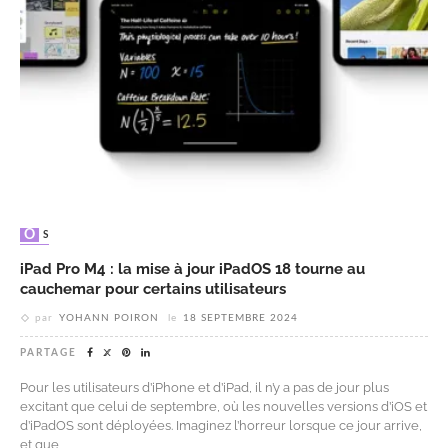
OS
iPad Pro M4 : la mise à jour iPadOS 18 tourne au
cauchemar pour certains utilisateurs
par
YOHANN POIRON
le
18 SEPTEMBRE 2024
PARTAGE
Pour les utilisateurs d’iPhone et d’iPad, il n’y a pas de jour plus
excitant que celui de septembre, où les nouvelles versions d’iOS et
d’iPadOS sont déployées. Imaginez l’horreur lorsque ce jour arrive,
et que