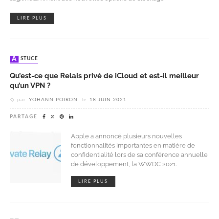
LIRE PLUS
ASTUCE
Qu’est-ce que Relais privé de iCloud et est-il meilleur
qu’un VPN ?
par
YOHANN POIRON
le
18 JUIN 2021
PARTAGE
Apple a annoncé plusieurs nouvelles
fonctionnalités importantes en matière de
confidentialité lors de sa conférence annuelle
de développement, la WWDC 2021.
LIRE PLUS