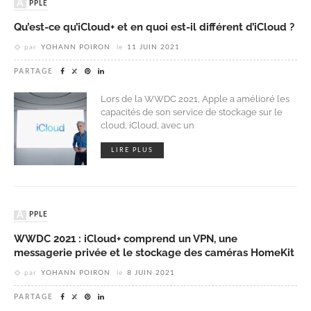
APPLE
Qu’est-ce qu’iCloud+ et en quoi est-il différent d’iCloud ?
par
YOHANN POIRON
le
11 JUIN 2021
PARTAGE
Lors de la WWDC 2021, Apple a amélioré les
capacités de son service de stockage sur le
cloud, iCloud, avec un
LIRE PLUS
APPLE
WWDC 2021 : iCloud+ comprend un VPN, une
messagerie privée et le stockage des caméras HomeKit
par
YOHANN POIRON
le
8 JUIN 2021
PARTAGE