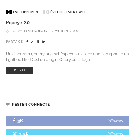
DÉVELOPPEMENT
DÉVELOPPEMENT WEB
Popeye 2.0
par
YOHANN POIRON
le
23 JUIN 2010
PARTAGE
Un diaporama jquery original Popeye 2.0 est ce que l'on appelle un
lightbox like. C'est un plugin jQuery qui intègre
LIRE PLUS
RESTER CONNECTÉ
3K
followers
7.6K
followers