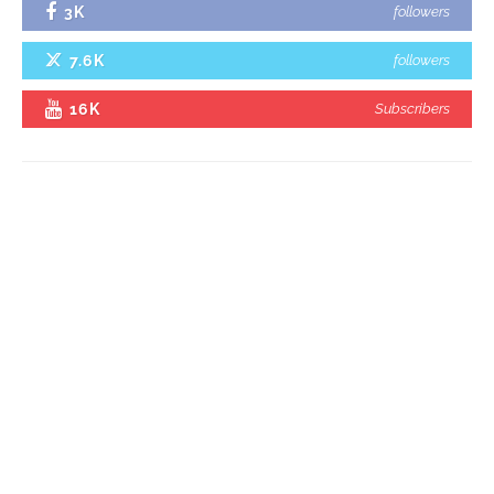
3K
followers
7.6K
followers
16K
Subscribers