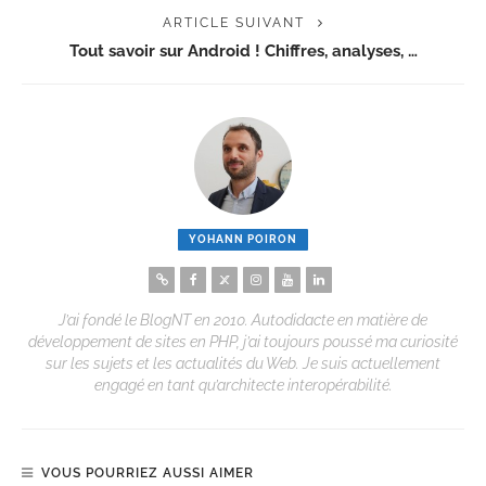
ARTICLE SUIVANT
Tout savoir sur Android ! Chiffres, analyses, …
YOHANN POIRON
J’ai fondé le BlogNT en 2010. Autodidacte en matière de
développement de sites en PHP, j’ai toujours poussé ma curiosité
sur les sujets et les actualités du Web. Je suis actuellement
engagé en tant qu’architecte interopérabilité.
VOUS POURRIEZ AUSSI AIMER