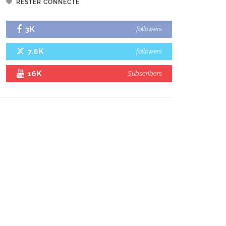
RESTER CONNECTÉ
3K
followers
7.6K
followers
16K
Subscribers