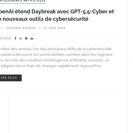
INTELLIGENCE ARTIFICIELLE
penAI étend Daybreak avec GPT-5.5-Cyber et
e nouveaux outils de cybersécurité
par
YOHANN POIRON
le
23 JUIN 2026
RTAGE
ndant des années, l’un des principaux défis de la cybersécurité
sistait à découvrir les vulnérabilités cachées dans les logiciels.
c l’arrivée des modèles d’intelligence artificielle avancés, ce
radigme est en train de changer rapidement. Aujourd’hui,
LIRE PLUS