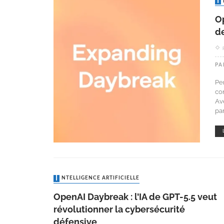
O
d
PA
Pe
con
Ave
pa
INTELLIGENCE ARTIFICIELLE
OpenAI Daybreak : l’IA de GPT-5.5 veut
révolutionner la cybersécurité
défensive