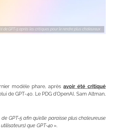
é de GPT-5 après les critiques pour le rendre plus chaleureux
rnier modèle phare, après
avoir été critiqué
celui de GPT-4o. Le PDG d’OpenAI, Sam Altman,
é de GPT-5 afin qu’elle paraisse plus chaleureuse
 utilisateurs) que GPT-4o
».