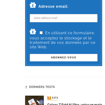
Adresse email:
En utilisant ce formulaire,
vous acceptez le stockage et le
traitement de vos données par ce
site Web.
DERNIERS TESTS
TESTS
Galaxy Z Fold 8 Ultra : prise en main