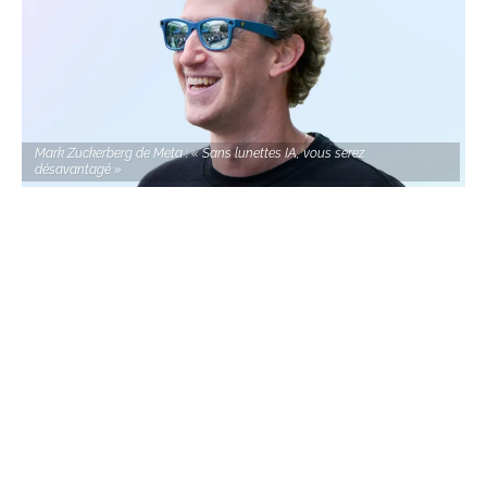
Mark Zuckerberg de Meta : « Sans lunettes IA, vous serez
désavantagé »