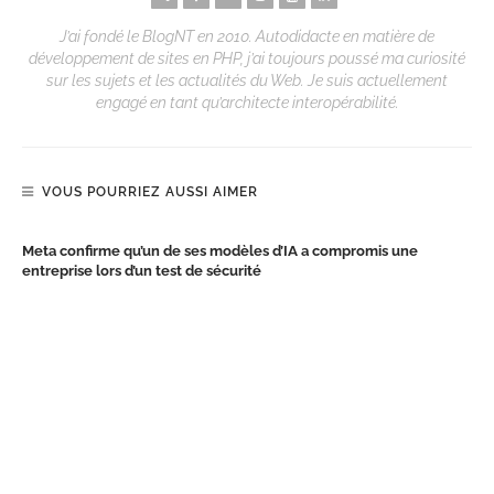
J’ai fondé le BlogNT en 2010. Autodidacte en matière de
développement de sites en PHP, j’ai toujours poussé ma curiosité
sur les sujets et les actualités du Web. Je suis actuellement
engagé en tant qu’architecte interopérabilité.
VOUS POURRIEZ AUSSI AIMER
Meta confirme qu’un de ses modèles d’IA a compromis une
entreprise lors d’un test de sécurité