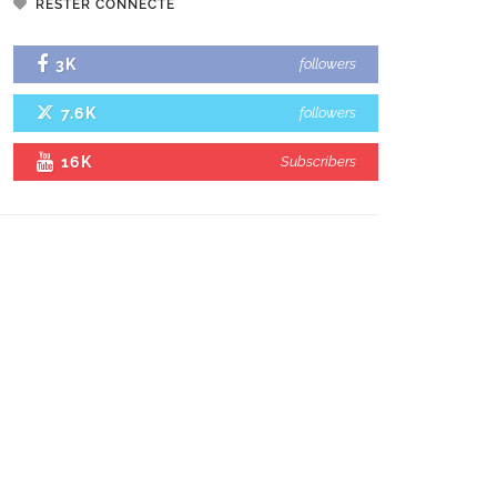
RESTER CONNECTÉ
3K
followers
7.6K
followers
16K
Subscribers