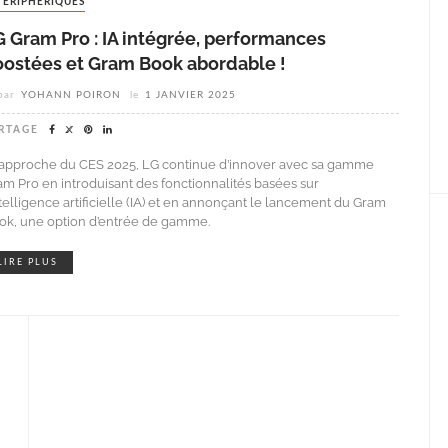
PÉRIPHÉRIQUES
 Gram Pro : IA intégrée, performances
oostées et Gram Book abordable !
par
YOHANN POIRON
le
1 JANVIER 2025
RTAGE
l’approche du CES 2025, LG continue d’innover avec sa gamme
am Pro en introduisant des fonctionnalités basées sur
ntelligence artificielle (IA) et en annonçant le lancement du Gram
ok, une option d’entrée de gamme.
LIRE PLUS