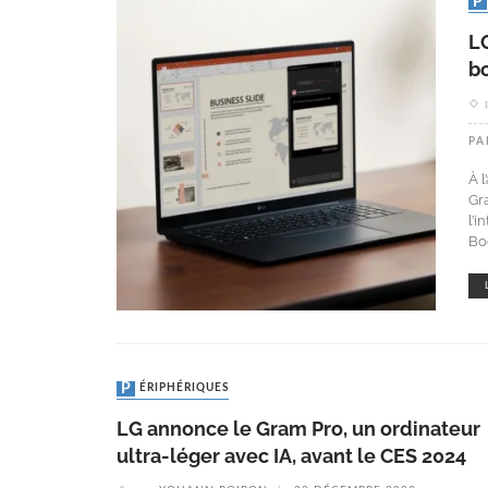
LG
b
PA
À 
Gr
l’i
Bo
PÉRIPHÉRIQUES
LG annonce le Gram Pro, un ordinateur
ultra-léger avec IA, avant le CES 2024