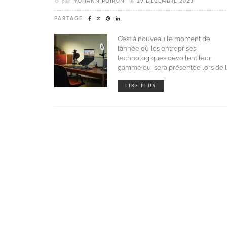
par
YOHANN POIRON
le
29 DÉCEMBRE 2023
PARTAGE
C’est à nouveau le moment de
l’année où les entreprises
technologiques dévoilent leur
gamme qui sera présentée lors de 
LIRE PLUS