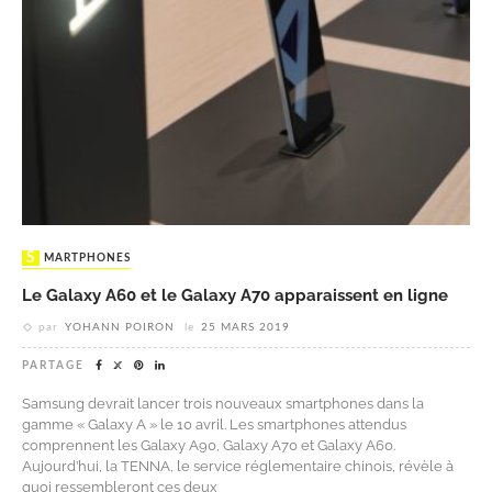
SMARTPHONES
Le Galaxy A60 et le Galaxy A70 apparaissent en ligne
par
YOHANN POIRON
le
25 MARS 2019
PARTAGE
Samsung devrait lancer trois nouveaux smartphones dans la
gamme « Galaxy A » le 10 avril. Les smartphones attendus
comprennent les Galaxy A90, Galaxy A70 et Galaxy A60.
Aujourd’hui, la TENNA, le service réglementaire chinois, révèle à
quoi ressembleront ces deux