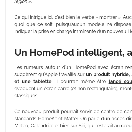
région
».
Ce qui intrigue ici, c’est bien le verbe « montrer ».
quoi que ce soit, puisqu’aucun modèle ne dispose 
indiquer la prise en charge imminente d’un nouveau H
Un HomePod intelligent, av
Les rumeurs autour d’un HomePod avec écran re
suggèrent qu’Apple travaille sur
un produit hybride
et une tablette
. Il pourrait même être
lancé so
évoquent un écran carré (et non rectangulaire), mo
classiques.
Ce nouveau produit pourrait servir de centre de con
standards HomeKit et Matter. On parle d’un accès d
Météo, Calendrier, et bien sûr Siri, qui resterait au cœur