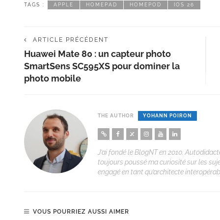
TAGS :
APPLE
HOMEPAD
HOMEPOD
IOS 26
ARTICLE PRÉCÉDENT
Huawei Mate 80 : un capteur photo
SmartSens SC595XS pour dominer la
photo mobile
THE AUTHOR
YOHANN POIRON
J’ai fondé le BlogNT en 2010. Autodidacte
toujours poussé ma curiosité sur les suj
engagé en tant qu’architecte interopérabi
VOUS POURRIEZ AUSSI AIMER