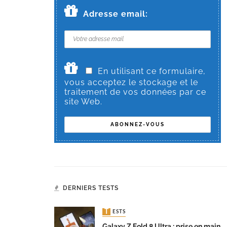
Adresse email:
En utilisant ce formulaire,
vous acceptez le stockage et le
traitement de vos données par ce
site Web.
DERNIERS TESTS
TESTS
Galaxy Z Fold 8 Ultra : prise en main