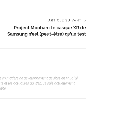
ARTICLE SUIVANT
Project Moohan : le casque XR de
Samsung n’est (peut-être) qu’un test
 en matière de développement de sites en PHP, j’ai
ets et les actualités du Web. Je suis actuellement
lité.