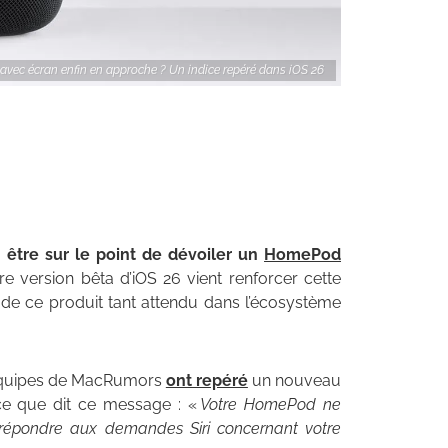
ec écran enfin en approche ? Un indice repéré dans iOS 26
n être sur le point de dévoiler un
HomePod
re version bêta d’iOS 26 vient renforcer cette
 de ce produit tant attendu dans l’écosystème
s équipes de MacRumors
ont repéré
un nouveau
ce que dit ce message : «
Votre HomePod ne
 répondre aux demandes Siri concernant votre