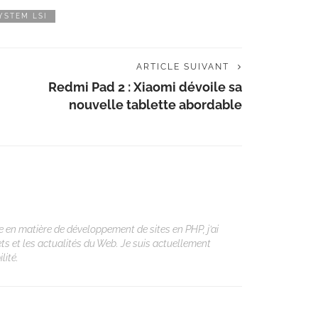
YSTEM LSI
ARTICLE SUIVANT
Redmi Pad 2 : Xiaomi dévoile sa
nouvelle tablette abordable
 en matière de développement de sites en PHP, j’ai
ets et les actualités du Web. Je suis actuellement
lité.