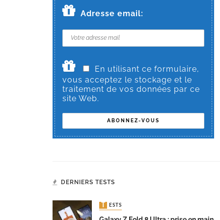
Adresse email:
En utilisant ce formulaire,
vous acceptez le stockage et le
traitement de vos données par ce
site Web.
DERNIERS TESTS
TESTS
Galaxy Z Fold 8 Ultra : prise en main