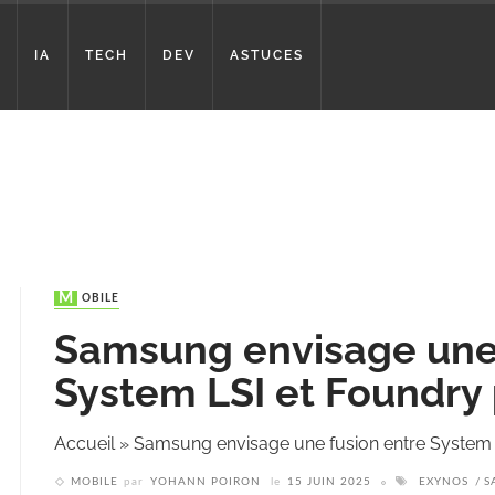
IA
TECH
DEV
ASTUCES
MOBILE
Samsung envisage une 
System LSI et Foundry
Accueil
»
Samsung envisage une fusion entre System 
MOBILE
par
YOHANN POIRON
le
15 JUIN 2025
EXYNOS
S