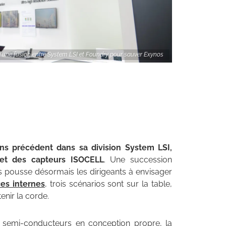
une fusion entre System LSI et Foundry pour sauver Exynos
ns précédent dans sa division System LSI,
et des capteurs ISOCELL
. Une succession
es pousse désormais les dirigeants à envisager
ces internes
, trois scénarios sont sur la table,
enir la corde.
 semi-conducteurs en conception propre, la