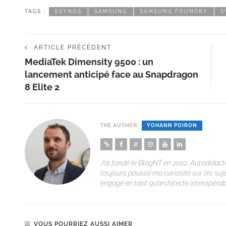
TAGS :
EXYNOS
SAMSUNG
SAMSUNG FOUNDRY
S
ARTICLE PRÉCÉDENT
MediaTek Dimensity 9500 : un
lancement anticipé face au Snapdragon
8 Elite 2
THE AUTHOR
YOHANN POIRON
J’ai fondé le BlogNT en 2010. Autodidacte
toujours poussé ma curiosité sur les suj
engagé en tant qu’architecte interopérabi
VOUS POURRIEZ AUSSI AIMER