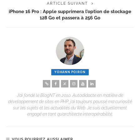
ARTICLE SUIVANT
iPhone 16 Pro : Apple supprimera l’option de stockage
128 Go et passera à 256 Go
YOHANN POIRON
J’ai fondé le BlogNT en 2010. Autodidacte en matière de
développement de sites en PHP, j’ai toujours poussé ma curiosité
sur les sujets et les actualités du Web. Je suis actuellement
engagé en tant qu’architecte interopérabilité.
VOUS POURRIEZ AUSSI AIMER