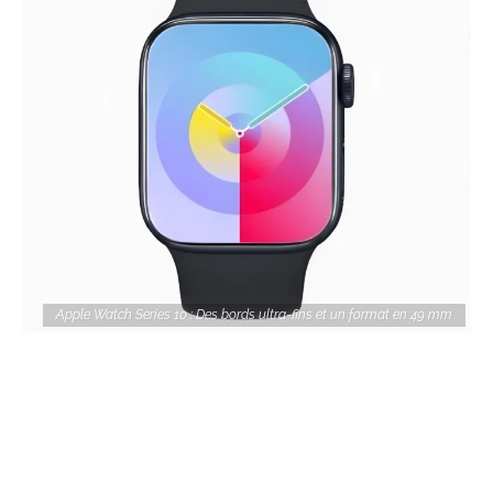
Apple Watch Series 10 : Des bords ultra-fins et un format en 49 mm