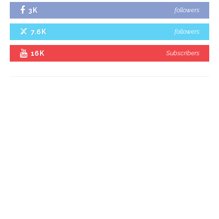
3K
followers
7.6K
followers
16K
Subscribers