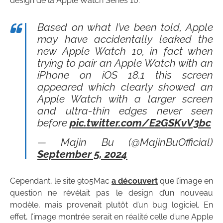
design de la Apple Watch Series 10.
Based on what I’ve been told, Apple
may have accidentally leaked the
new Apple Watch 10, in fact when
trying to pair an Apple Watch with an
iPhone on iOS 18.1 this screen
appeared which clearly showed an
Apple Watch with a larger screen
and ultra-thin edges never seen
before
pic.twitter.com/E2GSKvV3bc
— Majin Bu (@MajinBuOfficial)
September 5, 2024
Cependant, le site 9to5Mac
a découvert
que l’image en
question ne révélait pas le design d’un nouveau
modèle, mais provenait plutôt d’un bug logiciel. En
effet, l’image montrée serait en réalité celle d’une Apple