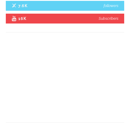
7.6K
followers
16K
Subscribers