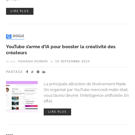
LIRE PLUS
GOOGLE
YouTube s’arme d’IA pour booster la créativité des
créateurs
par
YOHANN POIRON
le
19 SEPTEMBRE 2024
PARTAGE
La principale attraction de l’événement Made
On organisé par YouTube mercredi matin était,
vous l’aurez deviné, l’intelligence artificielle. En
effet,
LIRE PLUS