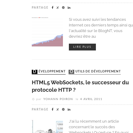
PARTAGE
Si vous avez suivi les tendances
Internet ces derniers temps ainsi q
l'actualité sur le BlogNT, vous
devriez être au
LIRE PLUS
DÉVELOPPEMENT
OUTILS DE DÉVELOPPEMENT
HTML5 WebSockets, le successeur du
protocole HTTP ?
par
YOHANN POIRON
le
4 AVRIL 2011
PARTAGE
J'ai lu récemment un article
concernant le succès des
Websockets ! Qu'est-ce ? En quoi