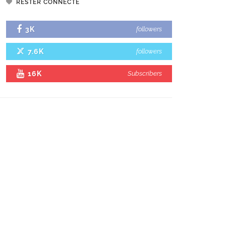
RESTER CONNECTÉ
3K
followers
7.6K
followers
16K
Subscribers