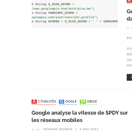
G
d
PA
Av
té
Go
em
ACTUALITÉS
GOOGLE
MOBILE
Google analyse la vitesse de SPDY sur
les réseaux mobiles
par
YOHANN POIRON
le
3 MAI 2012