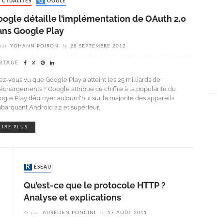
ACTUALITÉS
GOOGLE
oogle détaille l’implémentation de OAuth 2.0
ans Google Play
par
YOHANN POIRON
le
28 SEPTEMBRE 2012
RTAGE
ez-vous vu que Google Play a atteint les 25 milliards de
léchargements ? Google attribue ce chiffre à la popularité du
ogle Play déployer aujourd'hui sur ​​la majorité des appareils
barquant Android 2.2 et supérieur.
LIRE PLUS
RÉSEAU
Qu’est-ce que le protocole HTTP ?
Analyse et explications
par
AURÉLIEN PONCINI
le
17 AOÛT 2011