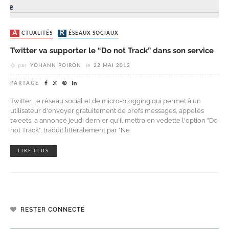
ACTUALITÉS
RÉSEAUX SOCIAUX
Twitter va supporter le “Do not Track” dans son service
par
YOHANN POIRON
le
22 MAI 2012
PARTAGE
Twitter, le réseau social et de micro-blogging qui permet à un
utilisateur d'envoyer gratuitement de brefs messages, appelés
tweets, a annoncé jeudi dernier qu'il mettra en vedette l'option "Do
not Track", traduit littéralement par "Ne
LIRE PLUS
RESTER CONNECTÉ