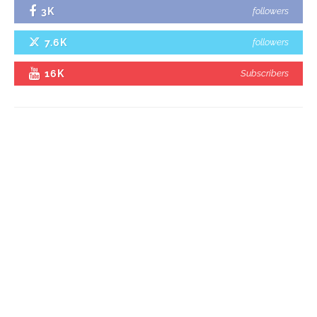
3K
followers
7.6K
followers
16K
Subscribers