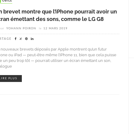
MOBILE
 brevet montre que l’iPhone pourrait avoir un
cran émettant des sons, comme le LG G8
par
YOHANN POIRON
le
12 MARS 2019
RTAGE
 nouveaux brevets déposés par Apple montrent qu’un futur
hone ou iPad — peut-être même l’iPhone 11, bien que cela puisse
re un peu trop tôt — pourrait utiliser un écran émettant un son,
alogue
LIRE PLUS