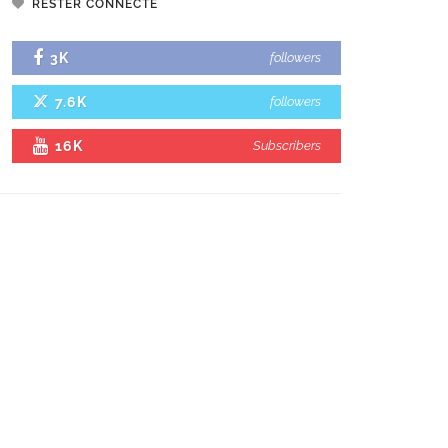
RESTER CONNECTÉ
3K
followers
7.6K
followers
16K
Subscribers