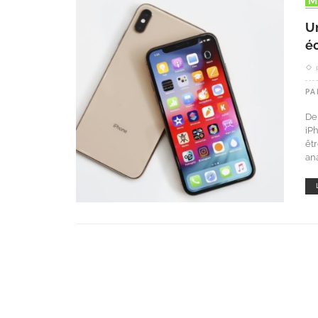
Un
é
PA
De
iP
êt
an