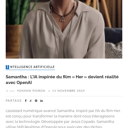
INTELLIGENCE ARTIFICIELLE
Samantha : L’IA inspirée du film « Her » devient réalité
avec OpenAI
par
YOHANN POIRON
le
11 NOVEMBRE 2024
PARTAGE
L’assistant numérique avancé Samantha, inspiré par l’IA du film Her,
est conçu pour transformer la manière dont nous interagissons
avec la technologie. Développée par Jesús Copado, Samantha
utilise l’API Realtime d’OpenAI pour exécuter des tâches