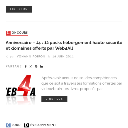
LIRE PLUS
CONCOURS
Anniversaire – J4 : 12 packs hébergement haute sécurité
et domaines offerts par Web4All
par
YOHANN POIRON
le
16 JUIN 2011
PARTAGE
Après avoir acquis de solides compétences
que ce soit à travers les formations offertes par
video2brain, les livres proposés par
LIRE PLUS
CLOUD
DÉVELOPPEMENT