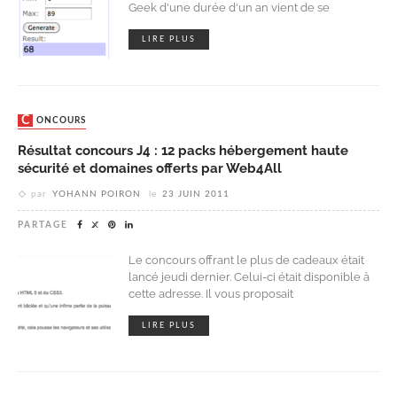
Geek d'une durée d'un an vient de se
LIRE PLUS
CONCOURS
Résultat concours J4 : 12 packs hébergement haute
sécurité et domaines offerts par Web4All
par
YOHANN POIRON
le
23 JUIN 2011
PARTAGE
Le concours offrant le plus de cadeaux était
lancé jeudi dernier. Celui-ci était disponible à
cette adresse. Il vous proposait
LIRE PLUS