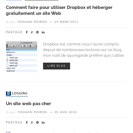
Comment faire pour utiliser Dropbox et héberger
gratuitement un site Web
par
YOHANN POIRON
le
24 MARS 2011
PARTAGE
Dropbox est, comme vous l'aurez compris
depuis de nombreuses lectures sur ce blog,
mon outil de sauvegarde préféré que j'utilise
LIRE PLUS
BLOGGING
Un site web pas cher
par
YOHANN POIRON
le
20 JUIN 2010
PARTAGE