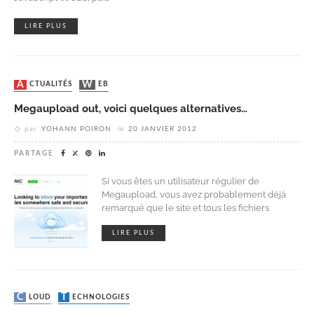
LIRE PLUS
ACTUALITÉS
WEB
Megaupload out, voici quelques alternatives…
par
YOHANN POIRON
le
20 JANVIER 2012
PARTAGE
Si vous êtes un utilisateur régulier de
Megaupload, vous avez probablement déjà
remarqué que le site et tous les fichiers
LIRE PLUS
CLOUD
TECHNOLOGIES