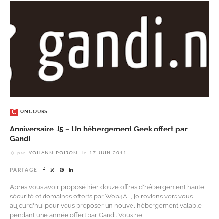
CONCOURS
Anniversaire J5 – Un hébergement Geek offert par
Gandi
par
YOHANN POIRON
le
17 JUIN 2011
PARTAGE
Après vous avoir proposé hier douze offres d'hébergement haute
sécurité et domaines offerts par Web4All, je reviens vers vous
aujourd'hui pour vous proposer un nouvel hébergement valable
pendant une année offert par Gandi. Vous ne