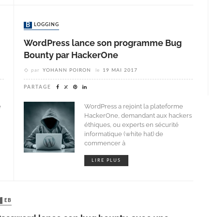
BLOGGING
WordPress lance son programme Bug
Bounty par HackerOne
par
YOHANN POIRON
le
19 MAI 2017
PARTAGE
e
WordPress a rejoint la plateforme
HackerOne, demandant aux hackers
éthiques, ou experts en sécurité
informatique (white hat) de
commencer à
LIRE PLUS
WEB