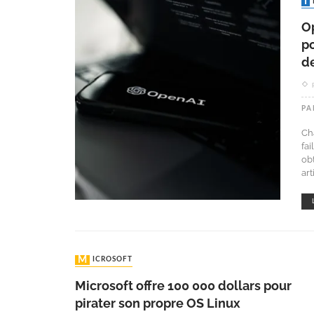
O
po
de
PA
Ch
fa
ob
art
MICROSOFT
Microsoft offre 100 000 dollars pour
pirater son propre OS Linux