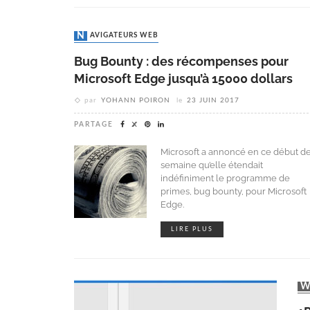
NAVIGATEURS WEB
Bug Bounty : des récompenses pour
Microsoft Edge jusqu’à 15000 dollars
par
YOHANN POIRON
le
23 JUIN 2017
PARTAGE
Microsoft a annoncé en ce début d
semaine qu’elle étendait
indéfiniment le programme de
primes, bug bounty, pour Microsoft
Edge.
LIRE PLUS