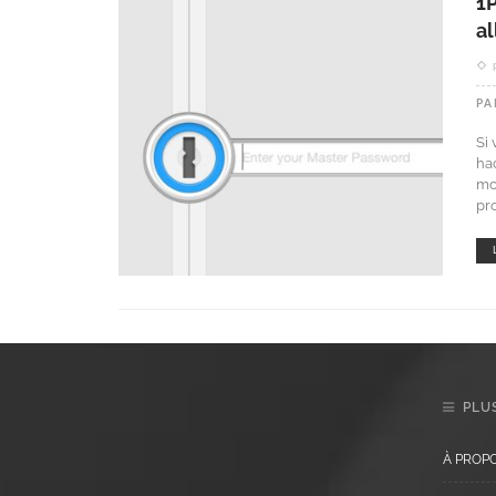
1
al
PA
Si
hac
mo
pr
PLUS
À PROP