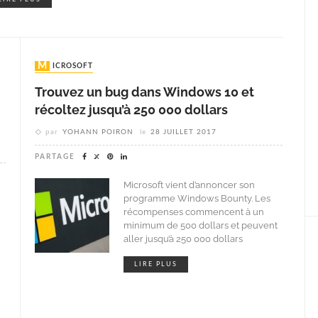
MICROSOFT
Trouvez un bug dans Windows 10 et
récoltez jusqu’à 250 000 dollars
par
YOHANN POIRON
le
28 JUILLET 2017
PARTAGE
Microsoft vient d’annoncer son
programme Windows Bounty. Les
récompenses commencent à un
minimum de 500 dollars et peuvent
aller jusqu’à 250 000 dollars
LIRE PLUS