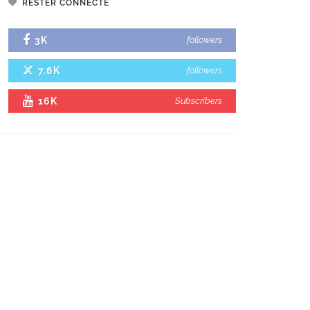
RESTER CONNECTÉ
3K
followers
7.6K
followers
16K
Subscribers