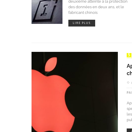
deuxième atteinte à la protection
des données en deux ans, et le
fabricant chinois
LIRE PLUS
Ap
c
PA
Ap
sp
les
pu