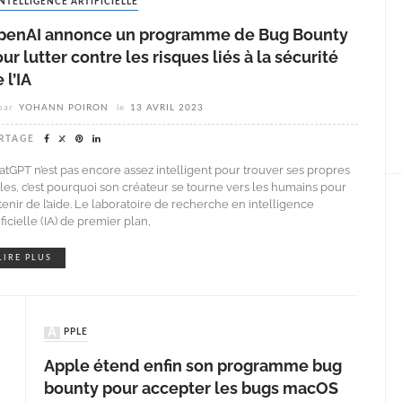
INTELLIGENCE ARTIFICIELLE
penAI annonce un programme de Bug Bounty
ur lutter contre les risques liés à la sécurité
 l’IA
par
YOHANN POIRON
le
13 AVRIL 2023
RTAGE
atGPT n’est pas encore assez intelligent pour trouver ses propres
illes, c’est pourquoi son créateur se tourne vers les humains pour
tenir de l’aide. Le laboratoire de recherche en intelligence
ificielle (IA) de premier plan,
LIRE PLUS
APPLE
Apple étend enfin son programme bug
bounty pour accepter les bugs macOS