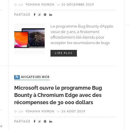
par
YOHANN POIRON
le
26 DÉCEMBRE 2019
PARTAGE
Le programme Bug Bounty d’Apple,
vieux de 3 ans, a finalement
officiellement été étendu pour
accepter les soumissions de bugs
LIRE PLUS
NAVIGATEURS WEB
Microsoft ouvre le programme Bug
Bounty à Chromium Edge avec des
récompenses de 30 000 dollars
par
YOHANN POIRON
le
26 AOÛT 2019
PARTAGE
sa