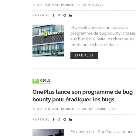
par
YOHANN POIRON
le
15 MAI 2020
PARTAGE
Microsoft annonce un nouveau
programme de bug bounty (chasse
aux bugs) qui invite les chercheurs
en sécurité à hacker dans
LIRE PLUS
MOBILE
OnePlus lance son programme de bug
bounty pour éradiquer les bugs
par
YOHANN POIRON
le
20 DÉCEMBRE 2019
PARTAGE
En novembre, OnePlus a annoncé 