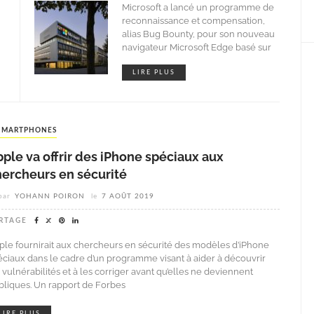
Microsoft a lancé un programme de
reconnaissance et compensation,
alias Bug Bounty, pour son nouveau
navigateur Microsoft Edge basé sur
LIRE PLUS
SMARTPHONES
ple va offrir des iPhone spéciaux aux
hercheurs en sécurité
par
YOHANN POIRON
le
7 AOÛT 2019
RTAGE
ple fournirait aux chercheurs en sécurité des modèles d’iPhone
éciaux dans le cadre d’un programme visant à aider à découvrir
 vulnérabilités et à les corriger avant qu’elles ne deviennent
bliques. Un rapport de Forbes
LIRE PLUS