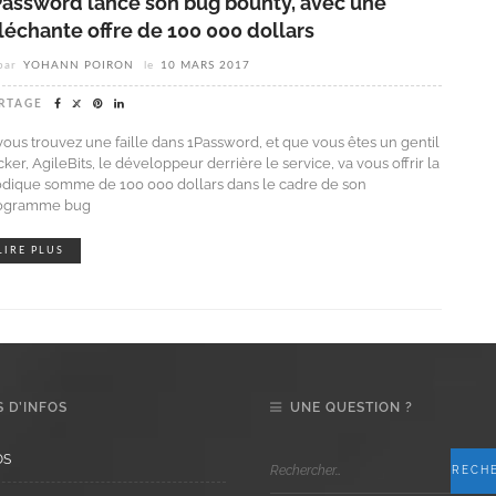
Password lance son bug bounty, avec une
léchante offre de 100 000 dollars
par
YOHANN POIRON
le
10 MARS 2017
RTAGE
 vous trouvez une faille dans 1Password, et que vous êtes un gentil
ker, AgileBits, le développeur derrière le service, va vous offrir la
dique somme de 100 000 dollars dans le cadre de son
ogramme bug
LIRE PLUS
 D’INFOS
UNE QUESTION ?
OS