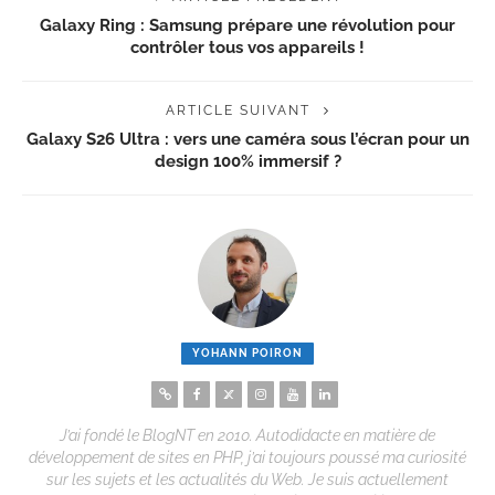
Galaxy Ring : Samsung prépare une révolution pour
contrôler tous vos appareils !
ARTICLE SUIVANT
Galaxy S26 Ultra : vers une caméra sous l’écran pour un
design 100% immersif ?
YOHANN POIRON
J’ai fondé le BlogNT en 2010. Autodidacte en matière de
développement de sites en PHP, j’ai toujours poussé ma curiosité
sur les sujets et les actualités du Web. Je suis actuellement