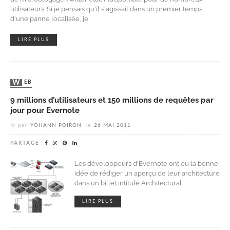
utilisateurs. Si je pensais qu'il s'agissait dans un premier temps
d'une panne localisée, je
LIRE PLUS
WEB
9 millions d’utilisateurs et 150 millions de requêtes par
jour pour Evernote
par
YOHANN POIRON
le
26 MAI 2011
PARTAGE
Les développeurs d'Evernote ont eu la bonne
idée de rédiger un aperçu de leur architecture
dans un billet intitulé Architectural
LIRE PLUS