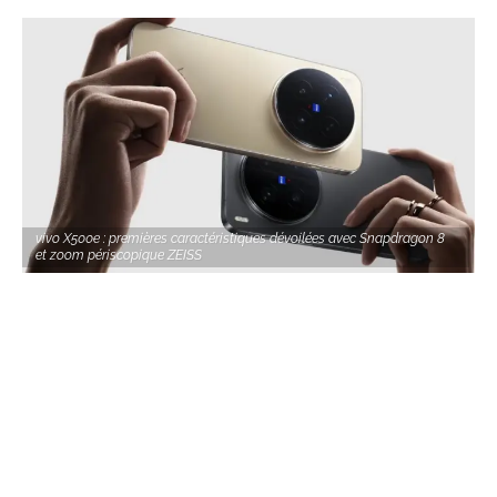
vivo X500e : premières caractéristiques dévoilées avec Snapdragon 8
et zoom périscopique ZEISS