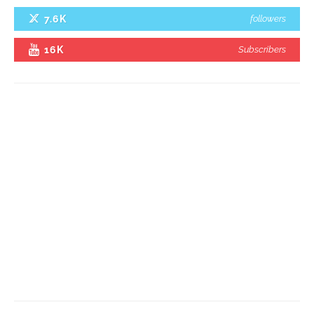
7.6K
followers
16K
Subscribers