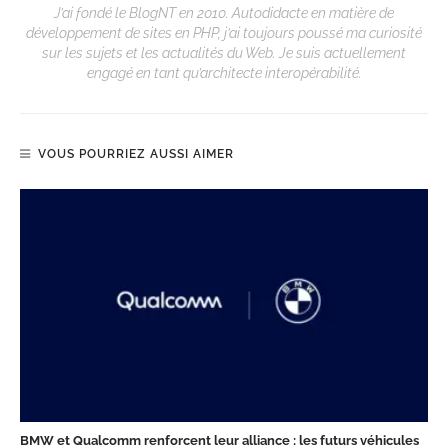
J’ai fondé le BlogNT en 2010. Autodidacte en matière de
développement de sites en PHP, j’ai toujours poussé ma curiosité
sur les sujets et les actualités du Web. Je suis actuellement
engagé en tant qu’architecte interopérabilité.
VOUS POURRIEZ AUSSI AIMER
BMW et Qualcomm renforcent leur alliance : les futurs véhicules