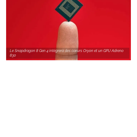
Le Snapdragon 8 Gen 4 intégrera des cœurs Oryon et un GPU Adreno
830