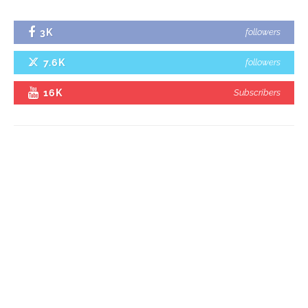
3K
followers
7.6K
followers
16K
Subscribers