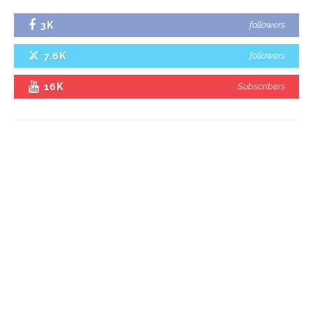
3K
followers
7.6K
followers
16K
Subscribers