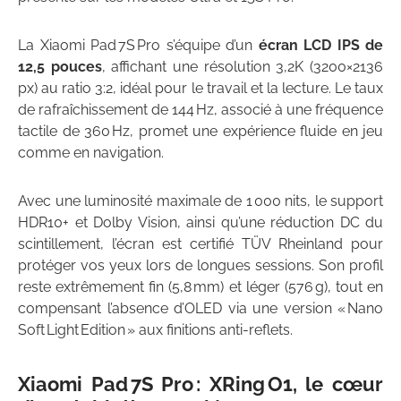
La Xiaomi Pad 7S Pro s’équipe d’un
écran LCD IPS de
12,5 pouces
, affichant une résolution 3,2K (3200×2136
px) au ratio 3:2, idéal pour le travail et la lecture. Le taux
de rafraîchissement de 144 Hz, associé à une fréquence
tactile de 360 Hz, promet une expérience fluide en jeu
comme en navigation.
Avec une luminosité maximale de 1 000 nits, le support
HDR10+ et Dolby Vision, ainsi qu’une réduction DC du
scintillement, l’écran est certifié TÜV Rheinland pour
protéger vos yeux lors de longues sessions. Son profil
reste extrêmement fin (5,8 mm) et léger (576 g), tout en
compensant l’absence d’OLED via une version « Nano
Soft Light Edition » aux finitions anti-reflets.
Xiaomi Pad 7S Pro : XRing O1, le cœur