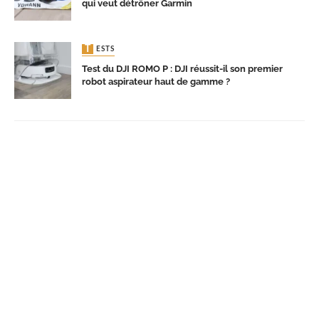
qui veut détrôner Garmin
TESTS
Test du DJI ROMO P : DJI réussit-il son premier
robot aspirateur haut de gamme ?