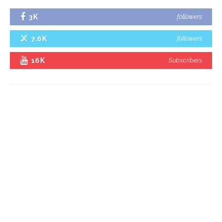
3K
followers
7.6K
followers
16K
Subscribers