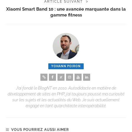
ARTICLE SUIVANT
Xiaomi Smart Band 10 : une avancée marquante dans la
gamme fitness
YOHANN POIRON
J’ai fondé le BlogNT en 2010. Autodidacte en matière de
développement de sites en PHP, j’ai toujours poussé ma curiosité
sur les sujets et les actualités du Web. Je suis actuellement
engagé en tant qu’architecte interopérabilité.
VOUS POURRIEZ AUSSI AIMER