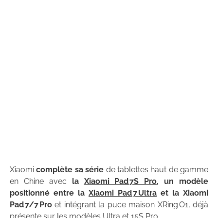
Xiaomi
complète sa série
de tablettes haut de gamme
en Chine avec
la
Xiaomi Pad 7S Pro
, un modèle
positionné entre la
Xiaomi Pad 7 Ultra
et la Xiaomi
Pad 7/7 Pro
et intégrant la puce maison XRing O1, déjà
présente sur les modèles Ultra et 15S Pro.