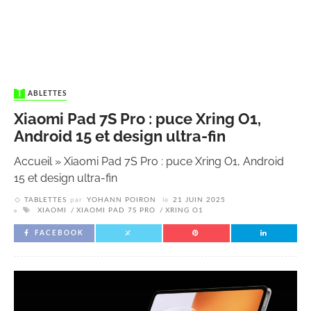
TABLETTES
Xiaomi Pad 7S Pro : puce Xring O1,
Android 15 et design ultra-fin
Accueil
»
Xiaomi Pad 7S Pro : puce Xring O1, Android
15 et design ultra-fin
TABLETTES
par
YOHANN POIRON
le
21 JUIN 2025
XIAOMI
XIAOMI PAD 7S PRO
XRING O1
FACEBOOK