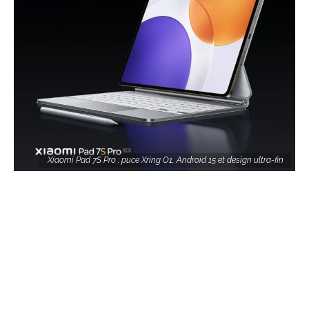
Xiaomi Pad 7S Pro : puce Xring O1, Android 15 et design ultra-fin