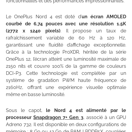
fonctionnalités et des performances impressionnantes.
Le OnePlus Nord 4 est doté d’
un écran AMOLED
courbé de 6,74 pouces avec une résolution 1.5K
(2772 x 1240 pixels)
. Il propose un taux de
rafraîchissement variable de 60 Hz à 120 Hz,
garantissant une fluidité d’affichage exceptionnelle.
Grâce à la technologie ProXDR, héritée de la série
OnePlus 12, l’écran atteint une luminosité maximale de
2150 nits et couvre 100% de la gamme de couleurs
DCI-P3. Cette technologie est complétée par un
système de gradation PWM haute fréquence de
2160Hz, offrant une expérience visuelle optimale
même en basse luminosité.
Sous le capot,
le Nord 4 est alimenté par le
processeur
Snapdragon 7+ Gen 3
, associé à un GPU
Adreno 732. Il est disponible en deux configurations de
mémoire : 8 Go ou 12 Go de RAM LPDDR5X, couplées