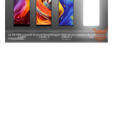
Le Mi MIX 4 aurait la puce Snapdragon 855+ et un capteur de 108
mégapixels