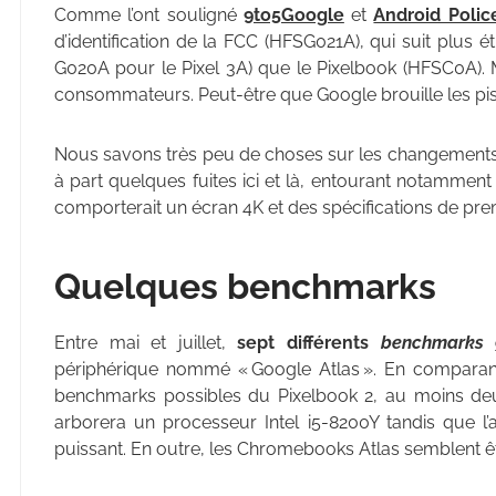
Comme l’ont souligné
9to5Google
et
Android Polic
d’identification de la FCC (HFSG021A), qui suit plus é
G020A pour le Pixel 3A) que le Pixelbook (HFSC0A). Ma
consommateurs. Peut-être que Google brouille les pis
Nous savons très peu de choses sur les changements 
à part quelques fuites ici et là, entourant notammen
comporterait un écran 4K et des spécifications de p
Quelques benchmarks
Entre mai et juillet,
sept différents
benchmarks
périphérique nommé « Google Atlas ». En comparant 
benchmarks possibles du Pixelbook 2, au moins deux
arborera un processeur Intel i5-8200Y tandis que l’
puissant. En outre, les Chromebooks Atlas semblent 