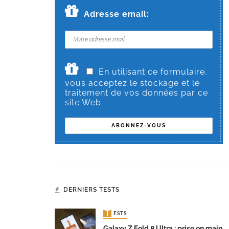
Adresse email:
En utilisant ce formulaire,
vous acceptez le stockage et le
traitement de vos données par ce
site Web.
DERNIERS TESTS
TESTS
Galaxy Z Fold 8 Ultra : prise en main