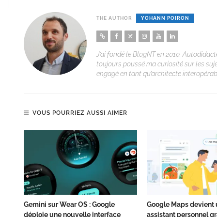
THE AUTHOR
YOHANN POIRON
J’ai fondé le BlogNT en 2010. Autodidacte
toujours poussé ma curiosité sur les suj
engagé en tant qu’architecte interopérabi
VOUS POURRIEZ AUSSI AIMER
Gemini sur Wear OS : Google
Google Maps devient 
déploie une nouvelle interface
assistant personnel grâ