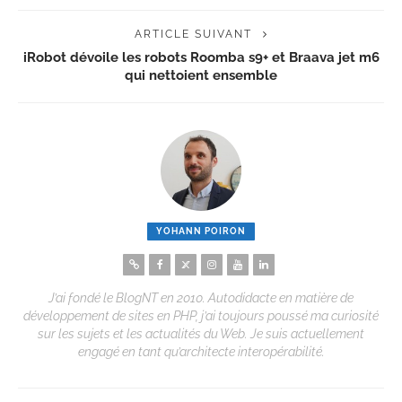
ARTICLE SUIVANT
iRobot dévoile les robots Roomba s9+ et Braava jet m6
qui nettoient ensemble
YOHANN POIRON
J’ai fondé le BlogNT en 2010. Autodidacte en matière de
développement de sites en PHP, j’ai toujours poussé ma curiosité
sur les sujets et les actualités du Web. Je suis actuellement
engagé en tant qu’architecte interopérabilité.