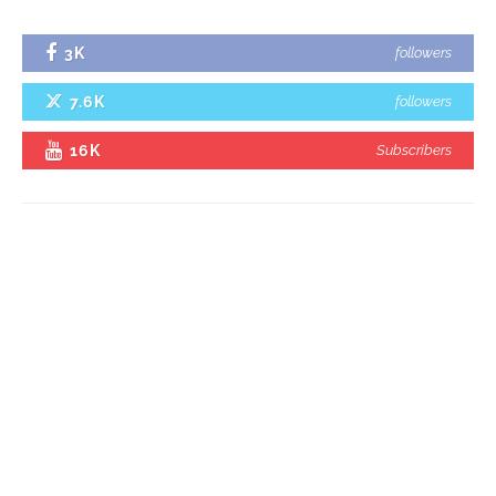
3K
followers
7.6K
followers
16K
Subscribers