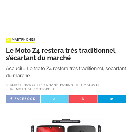
SMARTPHONES
Le Moto Z4 restera très traditionnel,
s’écartant du marché
Accueil
»
Le Moto Z4 restera très traditionnel, s’écartant
du marché
SMARTPHONES
par
YOHANN POIRON
le
6 MAI 2019
MOTO Z4
MOTOROLA
FACEBOOK