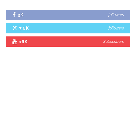
3K
followers
7.6K
followers
16K
Subscribers