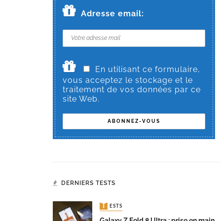
Adresse email:
En utilisant ce formulaire,
vous acceptez le stockage et le
traitement de vos données par ce
site Web.
DERNIERS TESTS
TESTS
Galaxy Z Fold 8 Ultra : prise en main