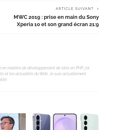
ARTICLE SUIVANT
MWC 2019 : prise en main du Sony
Xperia 10 et son grand écran 21:9
 en matière de développement de sites en PHP, j’ai
ets et les actualités du Web. Je suis actuellement
lité.