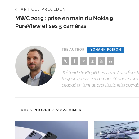
ARTICLE PRÉCÉDENT
MWC 2019 : prise en main du Nokia 9
PureView et ses 5 caméras
THE AUTHOR
YOHANN POIRON
J’ai fondé le BlogNT en 2010. Autodidacte
toujours poussé ma curiosité sur les suj
engagé en tant qu’architecte interopérabi
VOUS POURRIEZ AUSSI AIMER