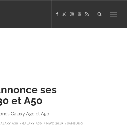
annonce ses
0 et A50
nes Galaxy A30 et A50
GALAXY A30
GALAXY A50
MWC 2019
SAMSUNG