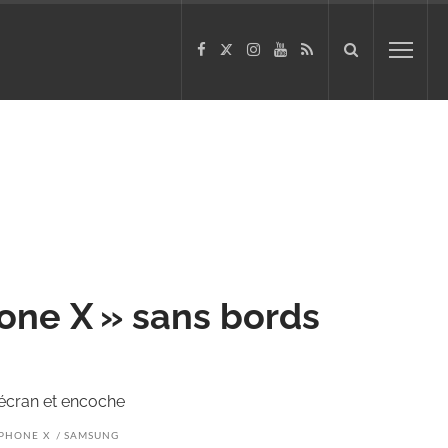
one X » sans bords
’écran et encoche
IPHONE X
SAMSUNG