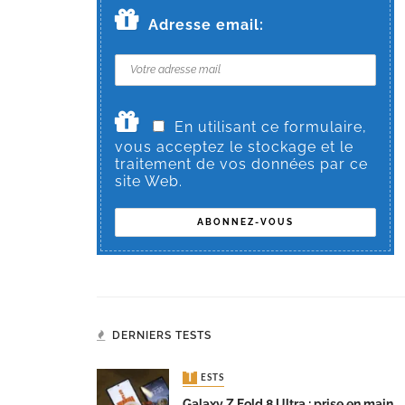
Adresse email:
En utilisant ce formulaire,
vous acceptez le stockage et le
traitement de vos données par ce
site Web.
DERNIERS TESTS
TESTS
Galaxy Z Fold 8 Ultra : prise en main