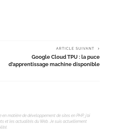
ARTICLE SUIVANT
Google Cloud TPU : la puce
d’apprentissage machine disponible
 en matière de développement de sites en PHP, j’ai
ets et les actualités du Web. Je suis actuellement
lité.