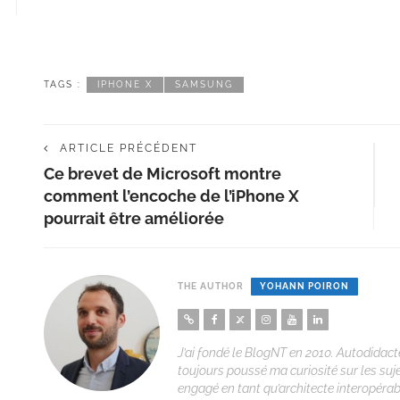
TAGS :
IPHONE X
SAMSUNG
ARTICLE PRÉCÉDENT
Ce brevet de Microsoft montre
comment l’encoche de l’iPhone X
pourrait être améliorée
THE AUTHOR
YOHANN POIRON
J’ai fondé le BlogNT en 2010. Autodidacte
toujours poussé ma curiosité sur les suj
engagé en tant qu’architecte interopérabi