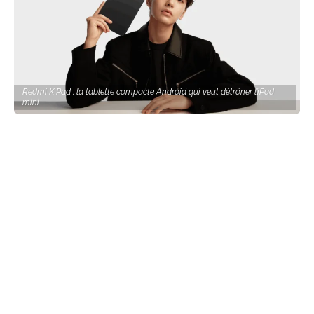
Redmi K Pad : la tablette compacte Android qui veut détrôner l’iPad
mini