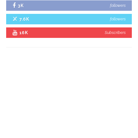
3K
followers
7.6K
followers
16K
Subscribers