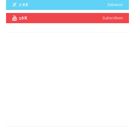
7.6K
followers
16K
Subscribers