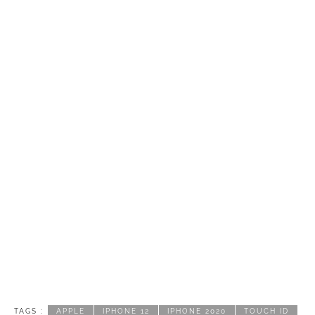
TAGS :
APPLE
IPHONE 12
IPHONE 2020
TOUCH ID