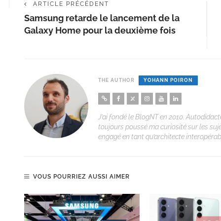
ARTICLE PRÉCÉDENT
Samsung retarde le lancement de la
Galaxy Home pour la deuxième fois
THE AUTHOR
YOHANN POIRON
J’ai fondé le BlogNT en 2010. Autodidacte
toujours poussé ma curiosité sur les suj
engagé en tant qu’architecte interopérabi
VOUS POURRIEZ AUSSI AIMER