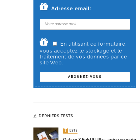
Adresse email:
En utilisant ce formulaire,
vous acceptez le stockage et le
traitement de vos données par ce
site Web.
DERNIERS TESTS
TESTS
Galaxy Z Fold 8 Ultra : prise en main