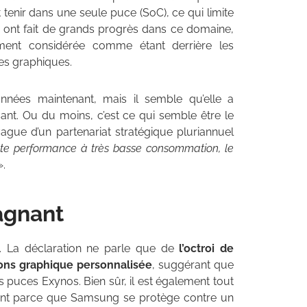
t tenir dans une seule puce (SoC), ce qui limite
ts ont fait de grands progrès dans ce domaine,
ent considérée comme étant derrière les
s graphiques.
nées maintenant, mais il semble qu’elle a
sant. Ou du moins, c’est ce qui semble être le
gue d’un partenariat stratégique pluriannuel
ute performance à très basse consommation, le
».
agnant
. La déclaration ne parle que de
l’octroi de
ons graphique personnalisée
, suggérant que
 puces Exynos. Bien sûr, il est également tout
ment parce que Samsung se protège contre un