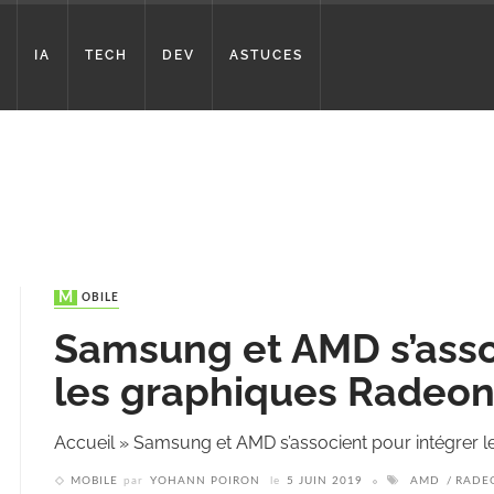
IA
TECH
DEV
ASTUCES
MOBILE
Samsung et AMD s’asso
les graphiques Radeo
Accueil
»
Samsung et AMD s’associent pour intégrer 
MOBILE
par
YOHANN POIRON
le
5 JUIN 2019
AMD
RADE