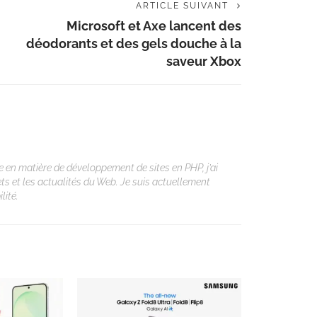
ARTICLE SUIVANT
Microsoft et Axe lancent des
déodorants et des gels douche à la
saveur Xbox
 en matière de développement de sites en PHP, j’ai
ets et les actualités du Web. Je suis actuellement
lité.