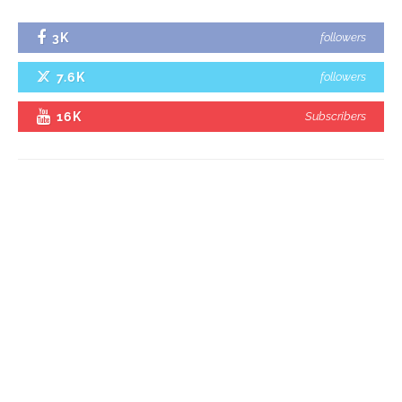
3K
followers
7.6K
followers
16K
Subscribers