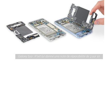
Galaxy S10 : iFixit lui donne une note de réparabilité de 3 sur 10