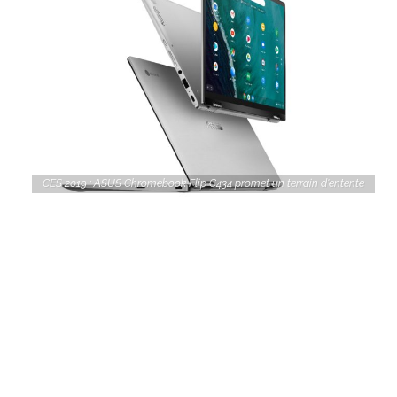
CES 2019 : ASUS Chromebook Flip C434 promet un terrain d'entente