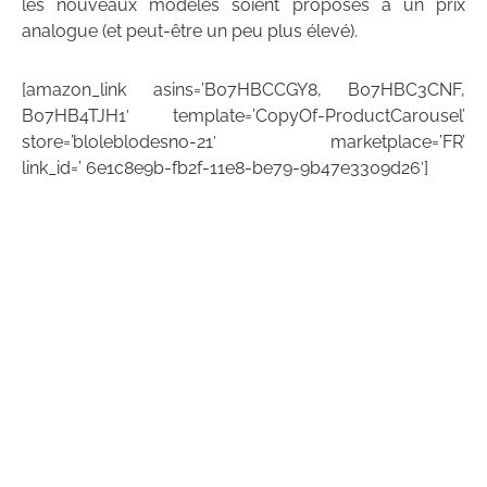
les nouveaux modèles soient proposés à un prix
analogue (et peut-être un peu plus élevé).
[amazon_link asins=’B07HBCCGY8, B07HBC3CNF,
B07HB4TJH1′ template=’CopyOf-ProductCarousel’
store=’bloleblodesno-21′ marketplace=’FR’
link_id=’ 6e1c8e9b-fb2f-11e8-be79-9b47e3309d26′]