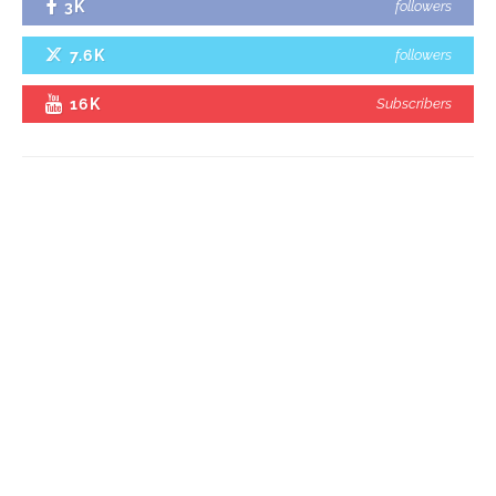
3K
followers
7.6K
followers
16K
Subscribers