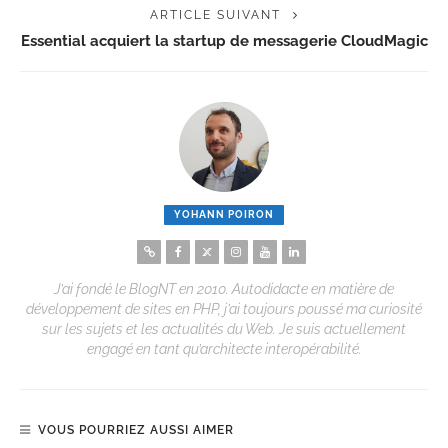
ARTICLE SUIVANT
Essential acquiert la startup de messagerie CloudMagic
YOHANN POIRON
J’ai fondé le BlogNT en 2010. Autodidacte en matière de
développement de sites en PHP, j’ai toujours poussé ma curiosité
sur les sujets et les actualités du Web. Je suis actuellement
engagé en tant qu’architecte interopérabilité.
VOUS POURRIEZ AUSSI AIMER