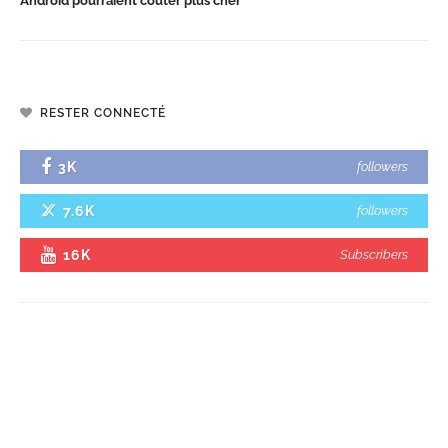
Android pourraient coûter plus cher
RESTER CONNECTÉ
3K
followers
7.6K
followers
16K
Subscribers