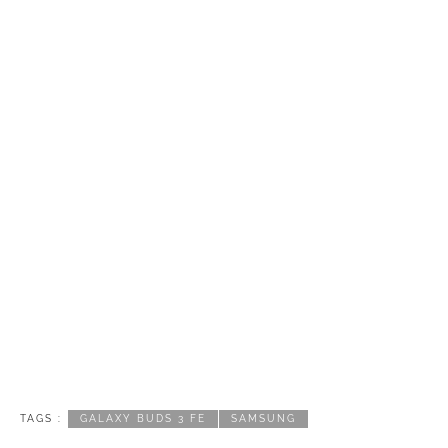
TAGS :
GALAXY BUDS 3 FE
SAMSUNG